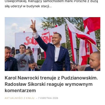
Oświęcimskiej. Kierujący samochodem marki Porsche z dużą
siłą uderzył w budynek stacji…
Karol Nawrocki trenuje z Pudzianowskim.
Radosław Sikorski reaguje wymownym
komentarzem
AKTUALNOŚCI Z KRAJU
7 KWIETNIA 2026