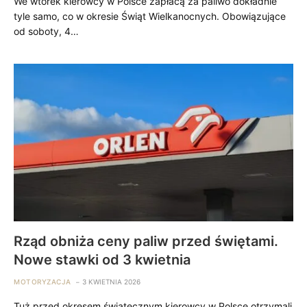
We wtorek kierowcy w Polsce zapłacą za paliwo dokładnie
tyle samo, co w okresie Świąt Wielkanocnych. Obowiązujące
od soboty, 4…
Rząd obniża ceny paliw przed świętami.
Nowe stawki od 3 kwietnia
MOTORYZACJA
3 KWIETNIA 2026
Tuż przed okresem świątecznym kierowcy w Polsce otrzymali