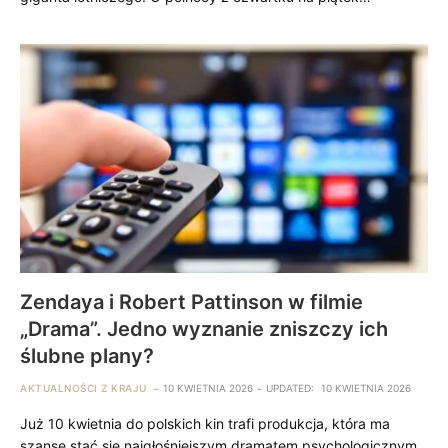
Zendaya i Robert Pattinson w filmie
„Drama”. Jedno wyznanie zniszczy ich
ślubne plany?
AKTUALNOŚCI Z KRAJU
10 KWIETNIA 2026
UPDATED:
10 KWIETNIA 2026
Już 10 kwietnia do polskich kin trafi produkcja, która ma
szansę stać się najgłośniejszym dramatem psychologicznym