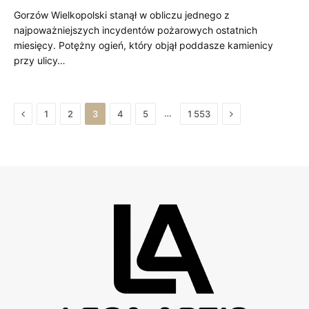
Gorzów Wielkopolski stanął w obliczu jednego z
najpoważniejszych incydentów pożarowych ostatnich
miesięcy. Potężny ogień, który objął poddasze kamienicy
przy ulicy…
Previous
Next
…
1
2
3
4
5
1 553