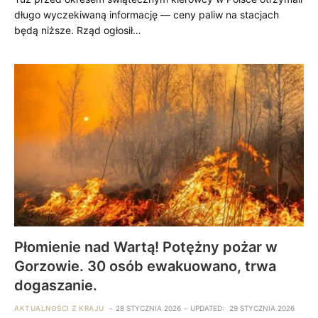
długo wyczekiwaną informację — ceny paliw na stacjach
będą niższe. Rząd ogłosił…
Płomienie nad Wartą! Potężny pożar w
Gorzowie. 30 osób ewakuowano, trwa
dogaszanie.
AKTUALNOŚCI Z KRAJU
28 STYCZNIA 2026
UPDATED:
29 STYCZNIA 2026