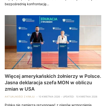
bezpośrednią konfrontację…
Więcej amerykańskich żołnierzy w Polsce.
Jasna deklaracja szefa MON w obliczu
zmian w USA
AKTUALNOŚCI Z KRAJU
10 KWIETNIA 2026
UPDATED:
10 KWIETNIA 2026
Polska nie zamierza rezygnować z planów wzmocnienia