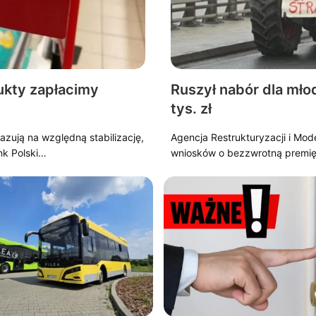
ukty zapłacimy
Ruszył nabór dla mło
tys. zł
zują na względną stabilizację,
Agencja Restrukturyzacji i Mod
nk Polski…
wniosków o bezzwrotną premię 