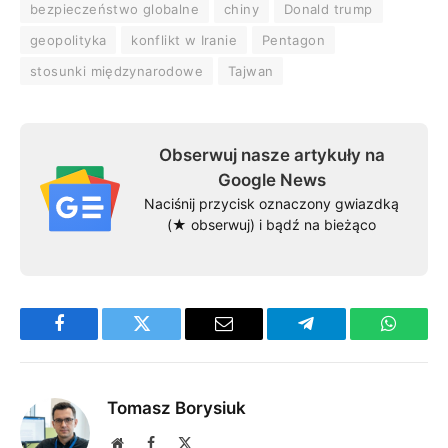
bezpieczeństwo globalne
chiny
Donald trump
geopolityka
konflikt w Iranie
Pentagon
stosunki międzynarodowe
Tajwan
Obserwuj nasze artykuły na
Google News
Naciśnij przycisk oznaczony gwiazdką
(★ obserwuj) i bądź na bieżąco
Facebook
Twitter
Email
Telegram
WhatsA
Tomasz Borysiuk
Website
Facebook
X