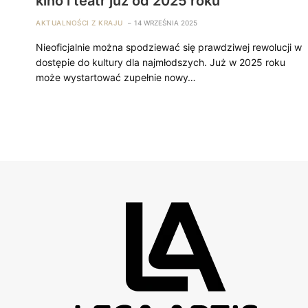
kino i teatr już od 2025 roku
AKTUALNOŚCI Z KRAJU
14 WRZEŚNIA 2025
Nieoficjalnie można spodziewać się prawdziwej rewolucji w
dostępie do kultury dla najmłodszych. Już w 2025 roku
może wystartować zupełnie nowy…