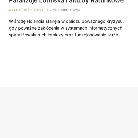
Paraliżuje Lotniska i Służby Ratunkowe
AKTUALNOŚCI Z KRAJU
28 SIERPNIA 2024
W środę Holandia stanęła w obliczu poważnego kryzysu,
gdy poważne zakłócenia w systemach informatycznych
sparaliżowały ruch lotniczy oraz funkcjonowanie służb…