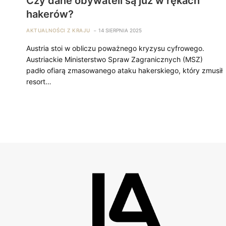
Czy dane obywateli są już w rękach
hakerów?
AKTUALNOŚCI Z KRAJU
14 SIERPNIA 2025
Austria stoi w obliczu poważnego kryzysu cyfrowego.
Austriackie Ministerstwo Spraw Zagranicznych (MSZ)
padło ofiarą zmasowanego ataku hakerskiego, który zmusił
resort…