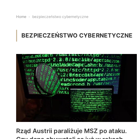
Home
-
bezpieczeństwo cybernetyczne
BEZPIECZEŃSTWO CYBERNETYCZNE
Rząd Austrii paraliżuje MSZ po ataku.