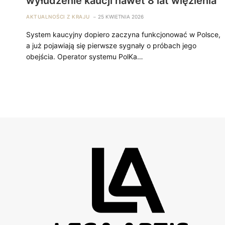
wyłudzenie kaucji nawet 8 lat więzienia
AKTUALNOŚCI Z KRAJU
25 KWIETNIA 2026
System kaucyjny dopiero zaczyna funkcjonować w Polsce,
a już pojawiają się pierwsze sygnały o próbach jego
obejścia. Operator systemu PolKa…