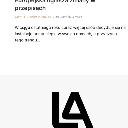
Europejska ogłasza zmiany w
przepisach
AKTUALNOŚCI Z KRAJU
19 WRZEŚNIA 2023
W ciągu ostatniego roku coraz więcej osób decyduje się na
instalację pomp ciepła w swoich domach, a przyczyną
tego trendu…