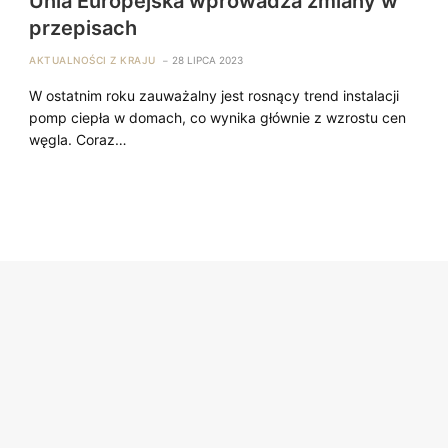
Unia Europejska wprowadza zmiany w
przepisach
AKTUALNOŚCI Z KRAJU
28 LIPCA 2023
W ostatnim roku zauważalny jest rosnący trend instalacji
pomp ciepła w domach, co wynika głównie z wzrostu cen
węgla. Coraz…