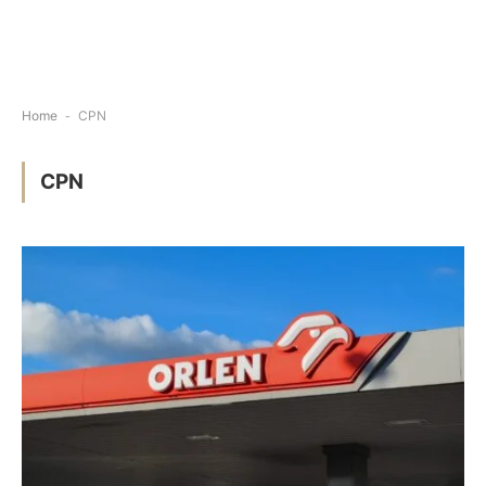
Home
-
CPN
CPN