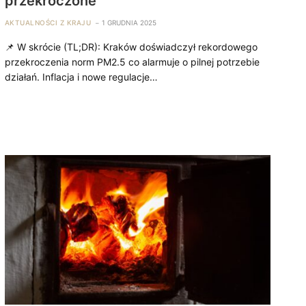
przekroczone
AKTUALNOŚCI Z KRAJU
1 GRUDNIA 2025
📌 W skrócie (TL;DR): Kraków doświadczył rekordowego
przekroczenia norm PM2.5 co alarmuje o pilnej potrzebie
działań. Inflacja i nowe regulacje…