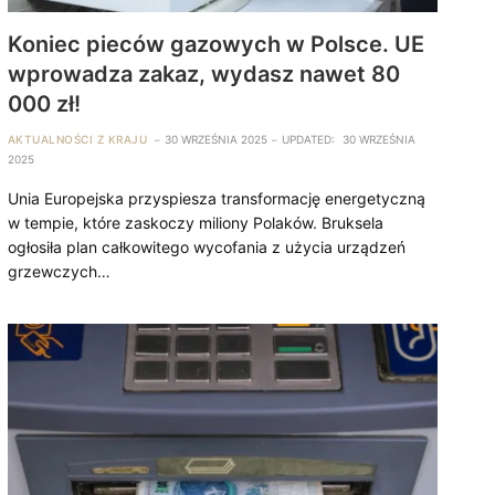
Koniec pieców gazowych w Polsce. UE
wprowadza zakaz, wydasz nawet 80
000 zł!
AKTUALNOŚCI Z KRAJU
30 WRZEŚNIA 2025
UPDATED:
30 WRZEŚNIA
2025
Unia Europejska przyspiesza transformację energetyczną
w tempie, które zaskoczy miliony Polaków. Bruksela
ogłosiła plan całkowitego wycofania z użycia urządzeń
grzewczych…