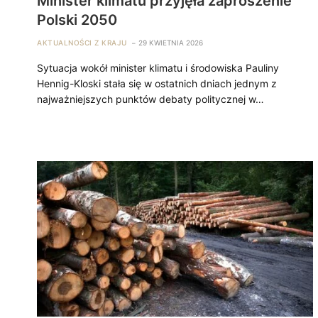
Minister klimatu przyjęła zaproszenie
Polski 2050
AKTUALNOŚCI Z KRAJU
29 KWIETNIA 2026
Sytuacja wokół minister klimatu i środowiska Pauliny
Hennig-Kloski stała się w ostatnich dniach jednym z
najważniejszych punktów debaty politycznej w…