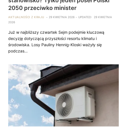
stanowisko? Tylko jeden poseł Polski
2050 przeciwko minister
AKTUALNOŚCI Z KRAJU
29 KWIETNIA 2026
UPDATED:
29 KWIETNIA
2026
Już w najbliższy czwartek Sejm podejmie kluczową
decyzję dotyczącą przyszłości resortu klimatu i
środowiska. Losy Pauliny Hennig-Kloski ważyły się
podczas…