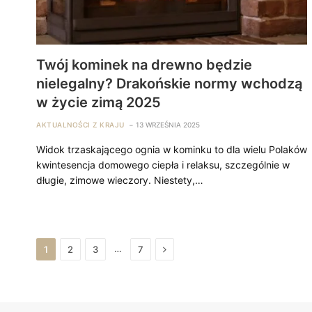
Twój kominek na drewno będzie
nielegalny? Drakońskie normy wchodzą
w życie zimą 2025
AKTUALNOŚCI Z KRAJU
13 WRZEŚNIA 2025
Widok trzaskającego ognia w kominku to dla wielu Polaków
kwintesencja domowego ciepła i relaksu, szczególnie w
długie, zimowe wieczory. Niestety,…
Next
…
1
2
3
7