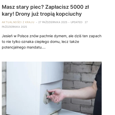
Masz stary piec? Zapłacisz 5000 zł
kary! Drony już tropią kopciuchy
AKTUALNOŚCI Z KRAJU
27 PAŹDZIERNIKA 2025
UPDATED:
27
PAŹDZIERNIKA 2025
Jesień w Polsce znów pachnie dymem, ale dziś ten zapach
to nie tylko oznaka ciepłego domu, lecz także
potencjalnego mandatu.…