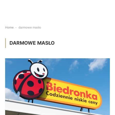
Home
-
darmowe masło
DARMOWE MASŁO