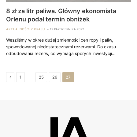
8 zł za litr paliwa. Główny ekonomista
Orlenu podał termin obniżek
AKTUALNOŚCI Z KRAJU
12 PAŹDZIERNIKA 2022
Weszliśmy w okres dużej zmienności cen ropy i paliw,
spowodowanej niedostatecznymi rezerwami. Do czasu
odbudowania rezerw, co wymaga sporych inwestycji…
Previous
…
1
25
26
27