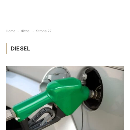
Home
-
diesel
-
Strona 27
DIESEL