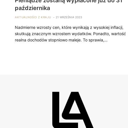
Pieniądze zostaną wypłacone już do 31
października
AKTUALNOŚCI Z KRAJU
21 WRZEŚNIA 2023
Nadmierne wzrosty cen, które wynikają z wysokiej inflacji,
skutkują znacznym wzrostem wydatków. Ponadto, wartość
realna dochodów stopniowo maleje. To sprawia,…