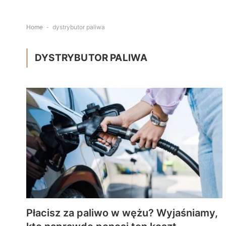
Home
-
dystrybutor paliwa
DYSTRYBUTOR PALIWA
Płacisz za paliwo w wężu? Wyjaśniamy,