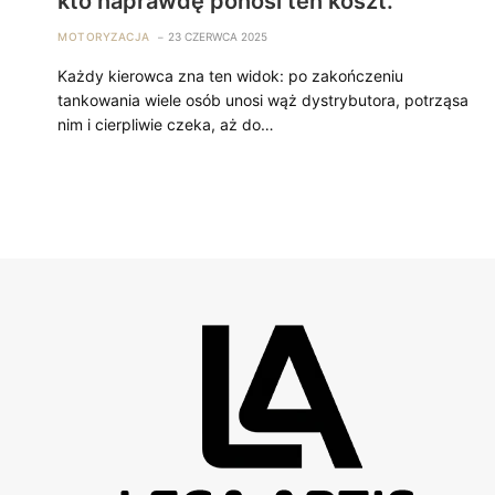
kto naprawdę ponosi ten koszt.
MOTORYZACJA
23 CZERWCA 2025
Każdy kierowca zna ten widok: po zakończeniu
tankowania wiele osób unosi wąż dystrybutora, potrząsa
nim i cierpliwie czeka, aż do…