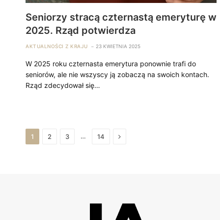
Seniorzy stracą czternastą emeryturę w
2025. Rząd potwierdza
AKTUALNOŚCI Z KRAJU
23 KWIETNIA 2025
W 2025 roku czternasta emerytura ponownie trafi do
seniorów, ale nie wszyscy ją zobaczą na swoich kontach.
Rząd zdecydował się…
Next
…
1
2
3
14