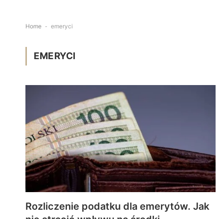
Home
-
emeryci
EMERYCI
Rozliczenie podatku dla emerytów. Jak