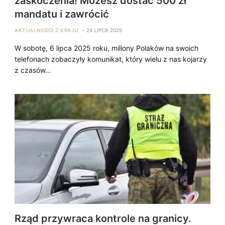
zaskoczenia! Możesz dostać 500 zł
mandatu i zawrócić
AKTUALNOŚCI Z KRAJU
24 LIPCA 2025
W sobotę, 6 lipca 2025 roku, miliony Polaków na swoich
telefonach zobaczyły komunikat, który wielu z nas kojarzy
z czasów…
Rząd przywraca kontrole na granicy.