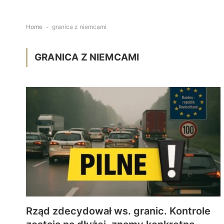
Home
-
granica z niemcami
GRANICA Z NIEMCAMI
Rząd zdecydował ws. granic. Kontrole