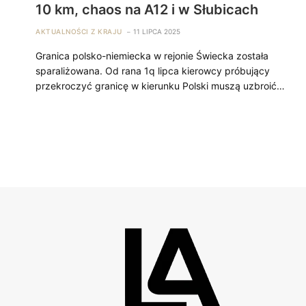
10 km, chaos na A12 i w Słubicach
AKTUALNOŚCI Z KRAJU
11 LIPCA 2025
Granica polsko-niemiecka w rejonie Świecka została
sparaliżowana. Od rana 1q lipca kierowcy próbujący
przekroczyć granicę w kierunku Polski muszą uzbroić…