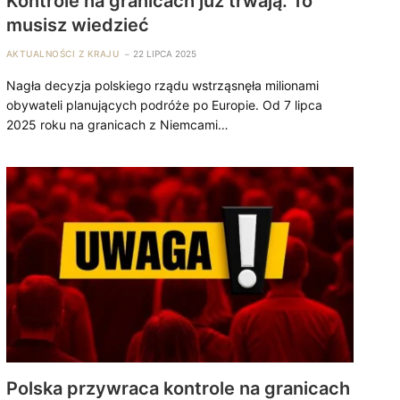
Kontrole na granicach już trwają. To
musisz wiedzieć
AKTUALNOŚCI Z KRAJU
22 LIPCA 2025
Nagła decyzja polskiego rządu wstrząsnęła milionami
obywateli planujących podróże po Europie. Od 7 lipca
2025 roku na granicach z Niemcami…
Polska przywraca kontrole na granicach