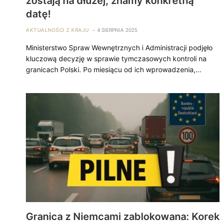
zostają na dłużej, znamy konkretną
datę!
AKTUALNOŚCI Z KRAJU
4 SIERPNIA 2025
Ministerstwo Spraw Wewnętrznych i Administracji podjęło
kluczową decyzję w sprawie tymczasowych kontroli na
granicach Polski. Po miesiącu od ich wprowadzenia,…
Granica z Niemcami zablokowana: Korek