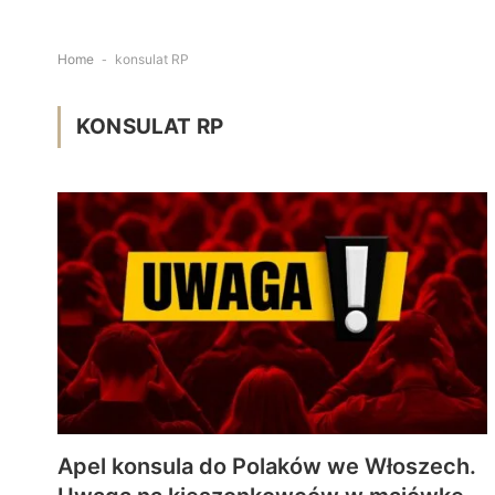
Home
-
konsulat RP
KONSULAT RP
Apel konsula do Polaków we Włoszech.