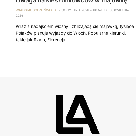
Uwaga na kieszonkowców w majówkę
WIADOMOŚCI ZE ŚWIATA
30 KWIETNIA 2026
UPDATED:
30 KWIETNIA
2026
Wraz z nadejściem wiosny i zbliżającą się majówką, tysiące
Polaków planuje wyjazdy do Włoch. Popularne kierunki,
takie jak Rzym, Florencja…