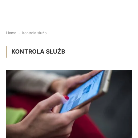
Home
-
kontrola służb
KONTROLA SŁUŻB