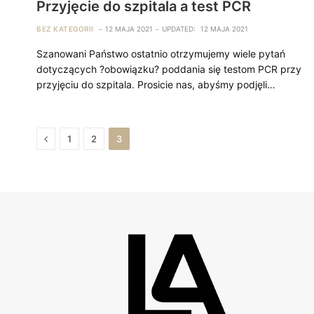
Przyjęcie do szpitala a test PCR
BEZ KATEGORII
12 MAJA 2021
UPDATED:
12 MAJA 2021
Szanowani Państwo ostatnio otrzymujemy wiele pytań
dotyczących ?obowiązku? poddania się testom PCR przy
przyjęciu do szpitala. Prosicie nas, abyśmy podjęli…
Previous
1
2
3