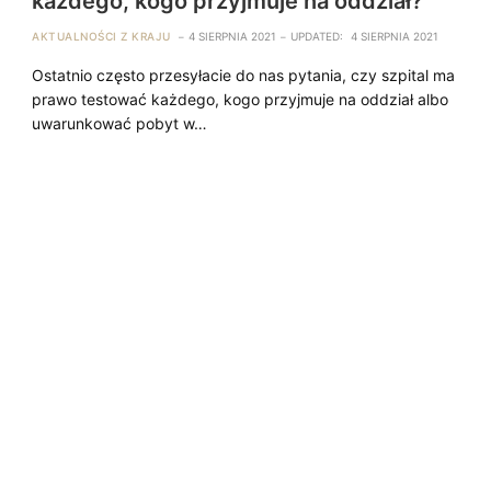
każdego, kogo przyjmuje na oddział?
AKTUALNOŚCI Z KRAJU
4 SIERPNIA 2021
UPDATED:
4 SIERPNIA 2021
Ostatnio często przesyłacie do nas pytania, czy szpital ma
prawo testować każdego, kogo przyjmuje na oddział albo
uwarunkować pobyt w…