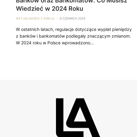
Banków oraz Bankomatów: Co Musisz
Wiedzieć w 2024 Roku
AKTUALNOŚCI Z KRAJU
8 CZERWCA 2024
W ostatnich latach, regulacje dotyczące wypłat pieniędzy
z banków i bankomatów podlegały znaczącym zmianom.
W 2024 roku w Polsce wprowadzono…