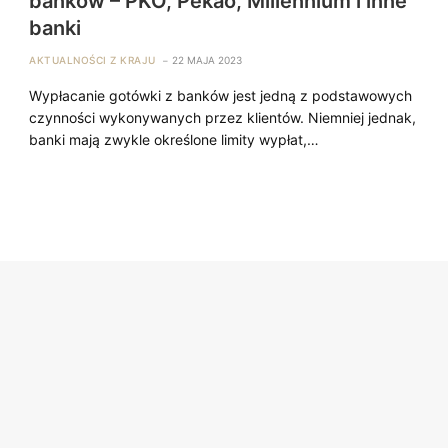
banków – PKO, Pekao, Millennium i inne
banki
AKTUALNOŚCI Z KRAJU
22 MAJA 2023
Wypłacanie gotówki z banków jest jedną z podstawowych
czynności wykonywanych przez klientów. Niemniej jednak,
banki mają zwykle określone limity wypłat,…