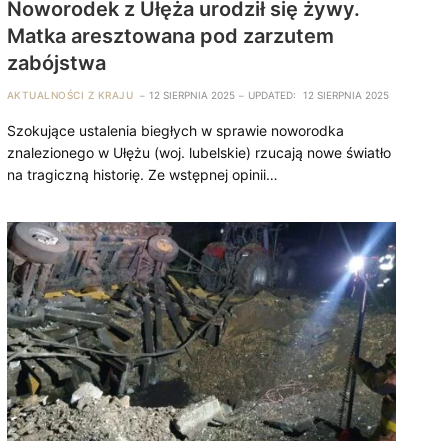
Noworodek z Ułęża urodził się żywy.
Matka aresztowana pod zarzutem
zabójstwa
AKTUALNOŚCI Z KRAJU
12 SIERPNIA 2025
UPDATED:
12 SIERPNIA 2025
Szokujące ustalenia biegłych w sprawie noworodka
znalezionego w Ułężu (woj. lubelskie) rzucają nowe światło
na tragiczną historię. Ze wstępnej opinii…