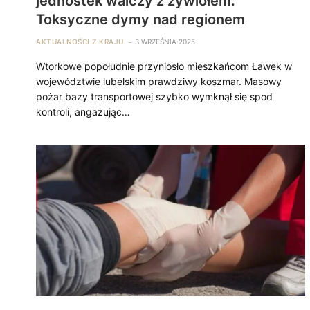
jednostek walczy z żywiołem.
Toksyczne dymy nad regionem
AKTUALNOŚCI Z KRAJU
3 WRZEŚNIA 2025
Wtorkowe popołudnie przyniosło mieszkańcom Ławek w
województwie lubelskim prawdziwy koszmar. Masowy
pożar bazy transportowej szybko wymknął się spod
kontroli, angażując…