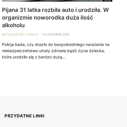
Pijana 31 latka rozbiła auto i urodziła. W
organizmie noworodka duża ilość
alkoholu
AKTUALNOŚCI Z KRAJU
14 LISTOPADA 2022
Policja bada, czy doszło do bezpośredniego narażenia na
niebezpieczeństwo utraty zdrowia bądź życia dziecka,
które urodziło się z bardzo dużą…
PRZYDATNE LINKI