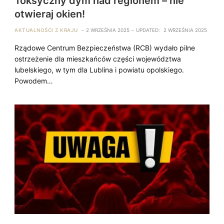
Toksyczny dym nad regionem – nie
otwieraj okien!
AKTUALNOŚCI Z KRAJU
2 WRZEŚNIA 2025
UPDATED:
2 WRZEŚNIA 2025
Rządowe Centrum Bezpieczeństwa (RCB) wydało pilne
ostrzeżenie dla mieszkańców części województwa
lubelskiego, w tym dla Lublina i powiatu opolskiego.
Powodem…