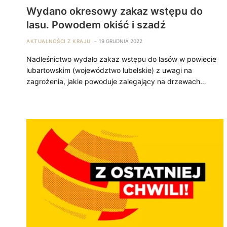
Wydano okresowy zakaz wstępu do
lasu. Powodem okiść i szadź
AKTUALNOŚCI Z KRAJU
19 GRUDNIA 2022
Nadleśnictwo wydało zakaz wstępu do lasów w powiecie
lubartowskim (województwo lubelskie) z uwagi na
zagrożenia, jakie powoduje zalegający na drzewach…