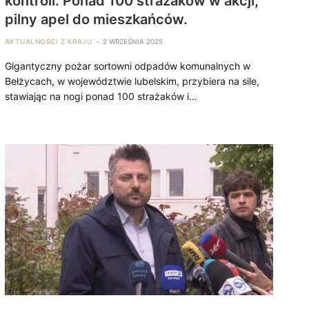
kontroli. Ponad 100 strażaków w akcji,
pilny apel do mieszkańców.
AKTUALNOŚCI Z KRAJU
2 WRZEŚNIA 2025
Gigantyczny pożar sortowni odpadów komunalnych w
Bełżycach, w województwie lubelskim, przybiera na sile,
stawiając na nogi ponad 100 strażaków i…