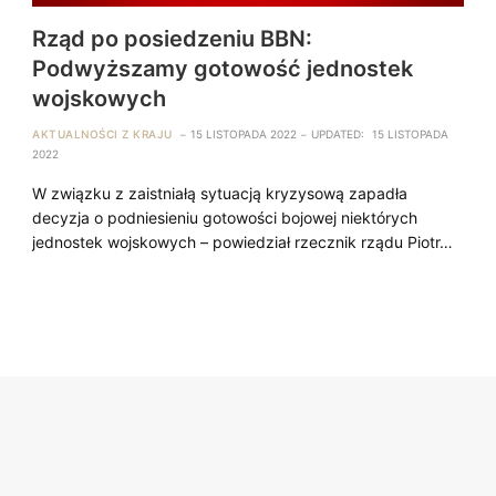
Rząd po posiedzeniu BBN:
Podwyższamy gotowość jednostek
wojskowych
AKTUALNOŚCI Z KRAJU
15 LISTOPADA 2022
UPDATED:
15 LISTOPADA
2022
W związku z zaistniałą sytuacją kryzysową zapadła
decyzja o podniesieniu gotowości bojowej niektórych
jednostek wojskowych – powiedział rzecznik rządu Piotr…