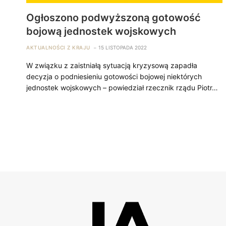
Ogłoszono podwyższoną gotowość
bojową jednostek wojskowych
AKTUALNOŚCI Z KRAJU
15 LISTOPADA 2022
W związku z zaistniałą sytuacją kryzysową zapadła
decyzja o podniesieniu gotowości bojowej niektórych
jednostek wojskowych – powiedział rzecznik rządu Piotr…