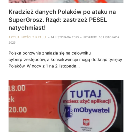
Kradzież danych Polaków po ataku na
SuperGrosz. Rząd: zastrzeż PESEL
natychmiast!
AKTUALNOŚCI Z KRAJU
14 LISTOPADA 2025
UPDATED:
16 LISTOPADA
2025
Polska ponownie znalazła się na celowniku
cyberprzestępców, a konsekwencje mogą dotknąć tysięcy
Polaków. W nocy z 1 na 2 listopada…