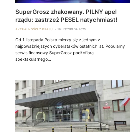
SuperGrosz zhakowany. PILNY apel
rządu: zastrzeż PESEL natychmiast!
AKTUALNOŚCI Z KRAJU
16 LISTOPADA 2025
Od 1 listopada Polska mierzy się z jednym z
najpoważniejszych cyberataków ostatnich lat. Popularny
serwis finansowy SuperGrosz padł ofiarą
spektakularnego…