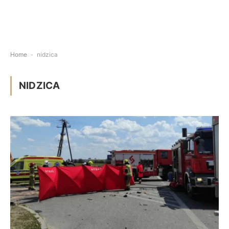
Home
-
nidzica
NIDZICA