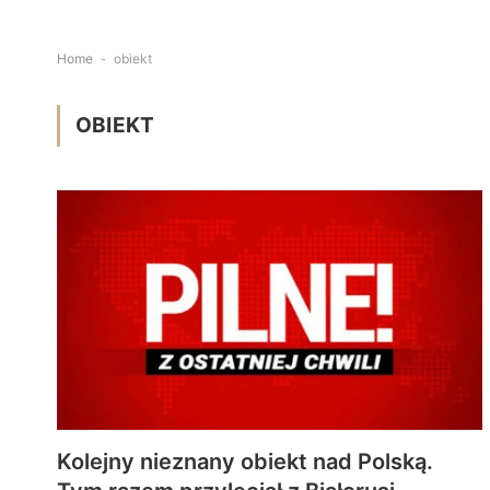
Home
-
obiekt
OBIEKT
Kolejny nieznany obiekt nad Polską.