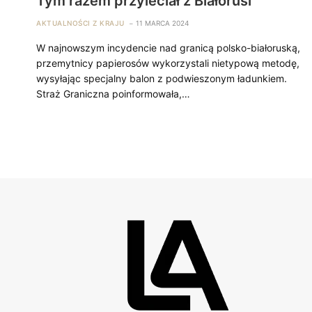
Tym razem przyleciał z Białorusi
AKTUALNOŚCI Z KRAJU
11 MARCA 2024
W najnowszym incydencie nad granicą polsko-białoruską,
przemytnicy papierosów wykorzystali nietypową metodę,
wysyłając specjalny balon z podwieszonym ładunkiem.
Straż Graniczna poinformowała,…