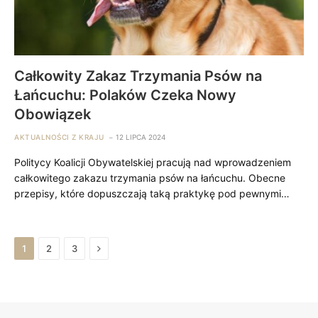
Całkowity Zakaz Trzymania Psów na
Łańcuchu: Polaków Czeka Nowy
Obowiązek
AKTUALNOŚCI Z KRAJU
12 LIPCA 2024
Politycy Koalicji Obywatelskiej pracują nad wprowadzeniem
całkowitego zakazu trzymania psów na łańcuchu. Obecne
przepisy, które dopuszczają taką praktykę pod pewnymi…
Next
1
2
3