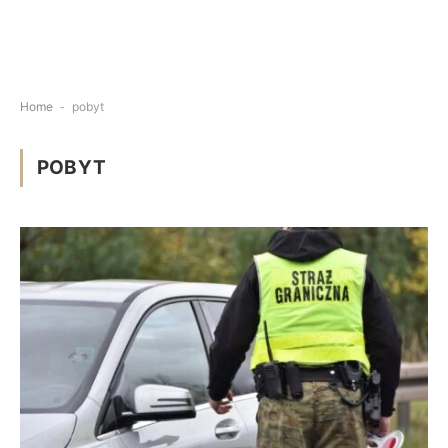
Home
-
pobyt
POBYT