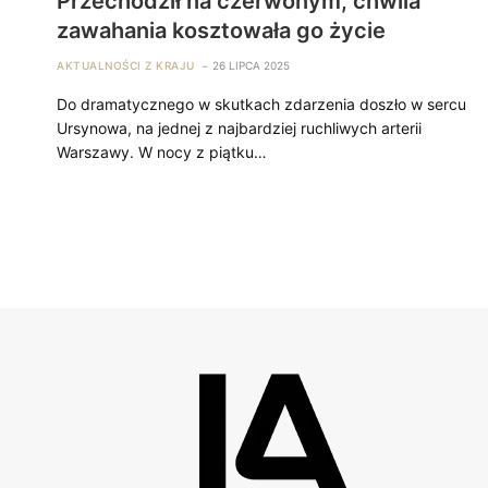
Przechodził na czerwonym, chwila
zawahania kosztowała go życie
AKTUALNOŚCI Z KRAJU
26 LIPCA 2025
Do dramatycznego w skutkach zdarzenia doszło w sercu
Ursynowa, na jednej z najbardziej ruchliwych arterii
Warszawy. W nocy z piątku…