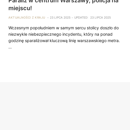
Paraliż w centrum Warszawy, policja na
miejscu!
AKTUALNOŚCI Z KRAJU
23 LIPCA 2025
UPDATED:
23 LIPCA 2025
Wczesnym popołudniem w samym sercu stolicy doszło do
niezwykle niebezpiecznego incydentu, który na ponad
godzinę sparaliżował kluczową linię warszawskiego metra.
…