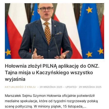
Hołownia złożył PILNĄ aplikację do ONZ.
Tajna misja u Kaczyńskiego wszystko
wyjaśnia
AKTUALNOŚCI Z KRAJU
29 WRZEŚNIA 2025
UPDATED:
29 WRZEŚNIA 2025
Marszałek Sejmu Szymon Hołownia oficjalnie potwierdził
medialne spekulacje, które od tygodni rozgrzewały polską
scenę polityczną. W miniony piątek, 15 listopada,…