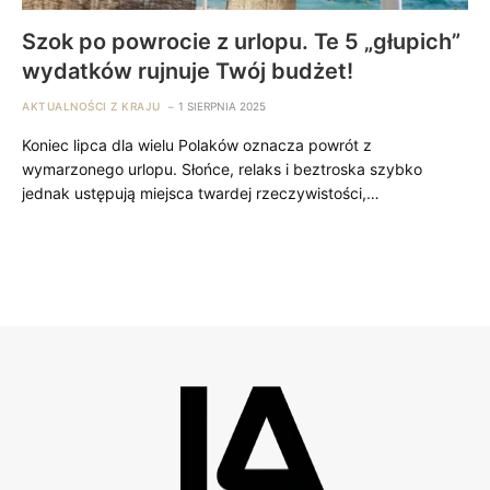
Szok po powrocie z urlopu. Te 5 „głupich”
wydatków rujnuje Twój budżet!
AKTUALNOŚCI Z KRAJU
1 SIERPNIA 2025
Koniec lipca dla wielu Polaków oznacza powrót z
wymarzonego urlopu. Słońce, relaks i beztroska szybko
jednak ustępują miejsca twardej rzeczywistości,…