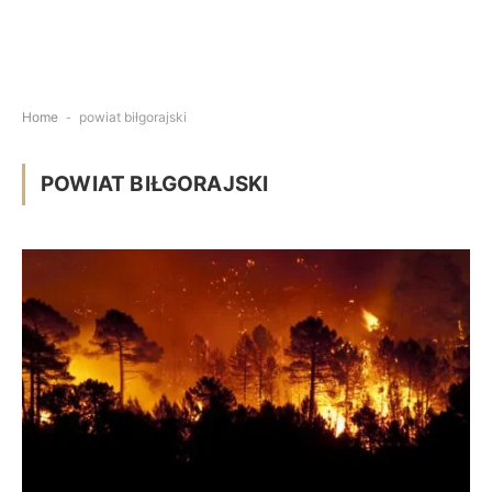
Home
-
powiat biłgorajski
POWIAT BIŁGORAJSKI