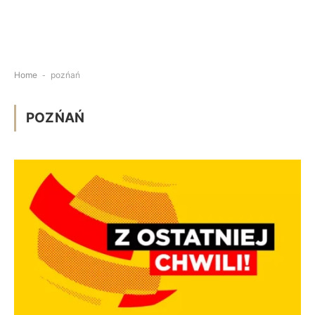
Home
-
pozńań
POZŃAŃ