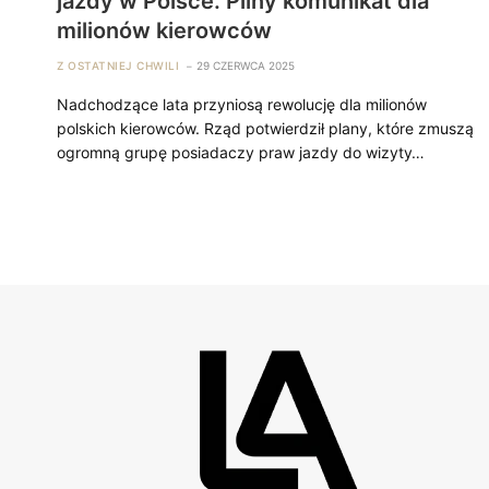
jazdy w Polsce. Pilny komunikat dla
milionów kierowców
Z OSTATNIEJ CHWILI
29 CZERWCA 2025
Nadchodzące lata przyniosą rewolucję dla milionów
polskich kierowców. Rząd potwierdził plany, które zmuszą
ogromną grupę posiadaczy praw jazdy do wizyty…