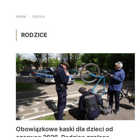
Home
-
rodzice
RODZICE
Obowiązkowe kaski dla dzieci od