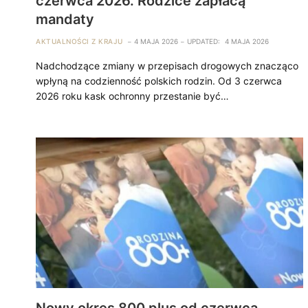
czerwca 2026. Rodzice zapłacą
mandaty
AKTUALNOŚCI Z KRAJU
4 MAJA 2026
UPDATED:
4 MAJA 2026
Nadchodzące zmiany w przepisach drogowych znacząco
wpłyną na codzienność polskich rodzin. Od 3 czerwca
2026 roku kask ochronny przestanie być…
Nowy okres 800 plus od czerwca.