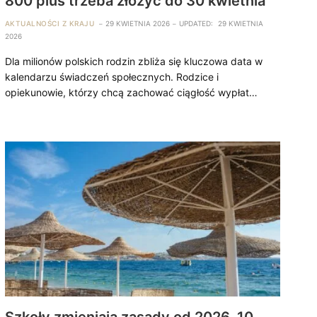
800 plus trzeba złożyć do 30 kwietnia
AKTUALNOŚCI Z KRAJU
29 KWIETNIA 2026
UPDATED:
29 KWIETNIA
2026
Dla milionów polskich rodzin zbliża się kluczowa data w
kalendarzu świadczeń społecznych. Rodzice i
opiekunowie, którzy chcą zachować ciągłość wypłat…
Szkoły zmieniają zasady od 2026. 10