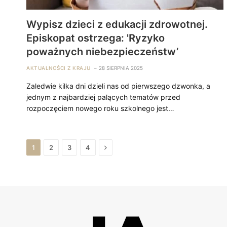
Wypisz dzieci z edukacji zdrowotnej.
Episkopat ostrzega: 'Ryzyko
poważnych niebezpieczeństw’
AKTUALNOŚCI Z KRAJU
28 SIERPNIA 2025
Zaledwie kilka dni dzieli nas od pierwszego dzwonka, a
jednym z najbardziej palących tematów przed
rozpoczęciem nowego roku szkolnego jest…
Next
1
2
3
4