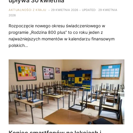
upływa 30 kwietnia
AKTUALNOŚCI Z KRAJU
29 KWIETNIA 2026
UPDATED:
29 KWIETNIA
2026
Rozpoczęcie nowego okresu świadczeniowego w
programie „Rodzina 800 plus” to co roku jeden z
najważniejszych momentów w kalendarzu finansowym
polskich…
Koniec smartfonów na lekcjach i