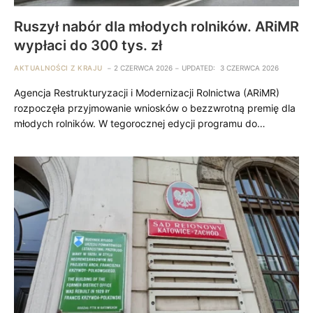
Ruszył nabór dla młodych rolników. ARiMR
wypłaci do 300 tys. zł
AKTUALNOŚCI Z KRAJU
2 CZERWCA 2026
UPDATED:
3 CZERWCA 2026
Agencja Restrukturyzacji i Modernizacji Rolnictwa (ARiMR)
rozpoczęła przyjmowanie wniosków o bezzwrotną premię dla
młodych rolników. W tegorocznej edycji programu do…