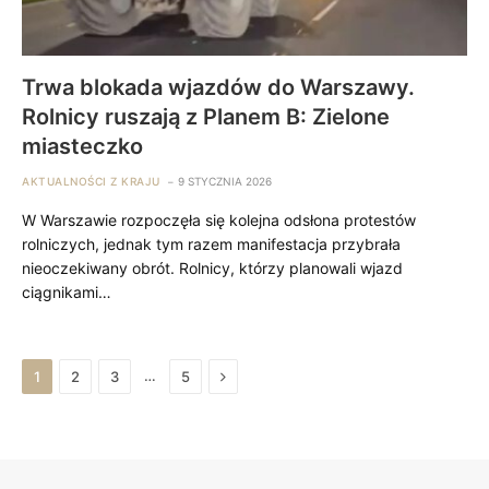
Trwa blokada wjazdów do Warszawy.
Rolnicy ruszają z Planem B: Zielone
miasteczko
AKTUALNOŚCI Z KRAJU
9 STYCZNIA 2026
W Warszawie rozpoczęła się kolejna odsłona protestów
rolniczych, jednak tym razem manifestacja przybrała
nieoczekiwany obrót. Rolnicy, którzy planowali wjazd
ciągnikami…
Next
…
1
2
3
5