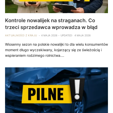
Kontrole nowalijek na straganach. Co
trzeci sprzedawca wprowadza w błąd
AKTUALNOŚCI Z KRAJU
4 MAJA 2026
UPDATED:
4 MAJA 2026
Wiosenny sezon na polskie nowalijki to dla wielu konsumentów
moment długo wyczekiwany, kojarzący się ze świeżością i
wspieraniem rodzimego rolnictwa.…