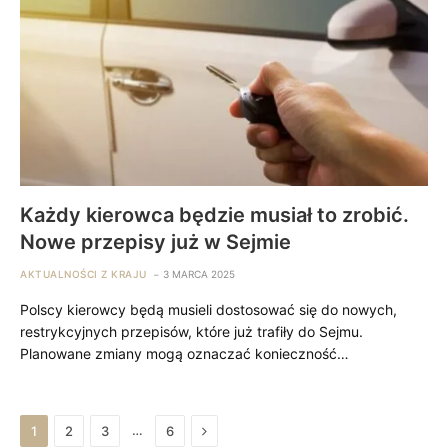
Każdy kierowca będzie musiał to zrobić.
Nowe przepisy już w Sejmie
AKTUALNOŚCI Z KRAJU
3 MARCA 2025
Polscy kierowcy będą musieli dostosować się do nowych,
restrykcyjnych przepisów, które już trafiły do Sejmu.
Planowane zmiany mogą oznaczać konieczność…
Next
…
1
2
3
6