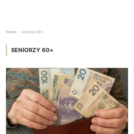
Home
-
seniorzy 60+
SENIORZY 60+