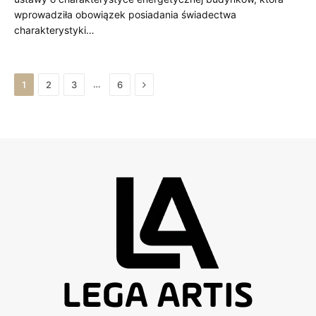
wprowadziła obowiązek posiadania świadectwa
charakterystyki…
Next
…
1
2
3
6