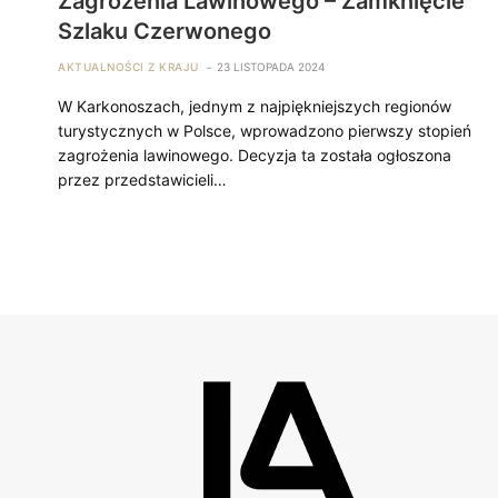
Zagrożenia Lawinowego – Zamknięcie
Szlaku Czerwonego
AKTUALNOŚCI Z KRAJU
23 LISTOPADA 2024
W Karkonoszach, jednym z najpiękniejszych regionów
turystycznych w Polsce, wprowadzono pierwszy stopień
zagrożenia lawinowego. Decyzja ta została ogłoszona
przez przedstawicieli…