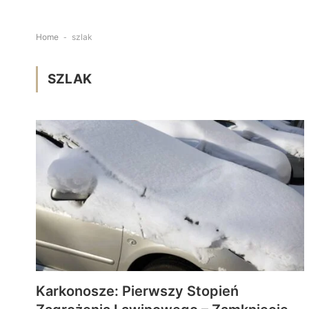
Home
-
szlak
SZLAK
Karkonosze: Pierwszy Stopień