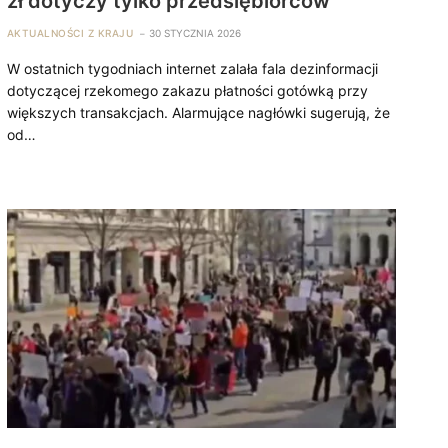
zł dotyczy tylko przedsiębiorców
AKTUALNOŚCI Z KRAJU
30 STYCZNIA 2026
W ostatnich tygodniach internet zalała fala dezinformacji
dotyczącej rzekomego zakazu płatności gotówką przy
większych transakcjach. Alarmujące nagłówki sugerują, że
od…