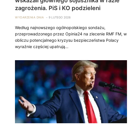
wskazali głównego sojusznika w razie
zagrożenia. PiS i KO podzieleni
WYDARZENIA DNIA
9 LUTEGO 2026
Według najnowszego ogólnopolskiego sondażu,
przeprowadzonego przez Opinia24 na zlecenie RMF FM, w
obliczu potencjalnego kryzysu bezpieczeństwa Polacy
wyraźnie częściej upatrują…