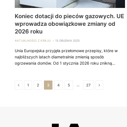
Koniec dotacji do pieców gazowych. UE
wprowadza obowiązkowe zmiany od
2026 roku
AKTUALNOŚCI Z KRAJU
15 GRUDNIA 2025
Unia Europejska przyjęła przełomowe przepisy, które w
najbliższych latach diametralnie zmienią sposób
ogrzewania domów. Od 1 stycznia 2026 roku znikną…
Previous
Next
…
1
2
3
4
5
27