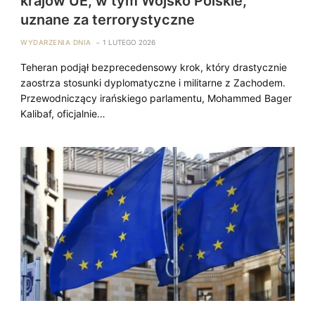
krajów UE, w tym Wojsko Polskie,
uznane za terrorystyczne
WYDARZENIA DNIA
1 LUTEGO 2026
Teheran podjął bezprecedensowy krok, który drastycznie
zaostrza stosunki dyplomatyczne i militarne z Zachodem.
Przewodniczący irańskiego parlamentu, Mohammed Bager
Kalibaf, oficjalnie…