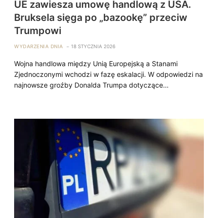
UE zawiesza umowę handlową z USA.
Bruksela sięga po „bazookę” przeciw
Trumpowi
WYDARZENIA DNIA
18 STYCZNIA 2026
Wojna handlowa między Unią Europejską a Stanami
Zjednoczonymi wchodzi w fazę eskalacji. W odpowiedzi na
najnowsze groźby Donalda Trumpa dotyczące…