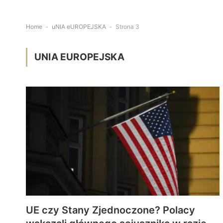
Home
-
uNIA eUROPEJSKA
-
Strona 3
UNIA EUROPEJSKA
UE czy Stany Zjednoczone? Polacy