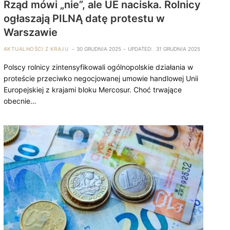
Rząd mówi „nie”, ale UE naciska. Rolnicy
ogłaszają PILNĄ datę protestu w
Warszawie
AKTUALNOŚCI Z KRAJU
30 GRUDNIA 2025
UPDATED:
31 GRUDNIA 2025
Polscy rolnicy zintensyfikowali ogólnopolskie działania w
proteście przeciwko negocjowanej umowie handlowej Unii
Europejskiej z krajami bloku Mercosur. Choć trwające
obecnie…