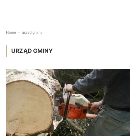
Home
-
urząd gminy
URZĄD GMINY