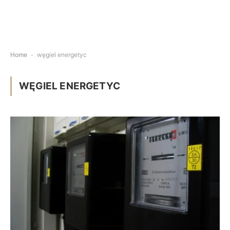
Home
-
węgiel energetyc
WĘGIEL ENERGETYC