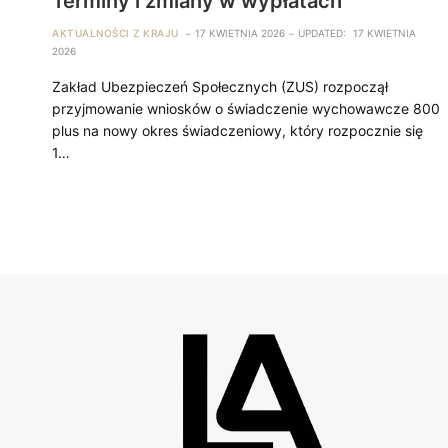
Terminy i zmiany w wypłatach
AKTUALNOŚCI Z KRAJU
17 KWIETNIA 2026
UPDATED:
17 KWIETNIA
2026
Zakład Ubezpieczeń Społecznych (ZUS) rozpoczął
przyjmowanie wniosków o świadczenie wychowawcze 800
plus na nowy okres świadczeniowy, który rozpocznie się
1…