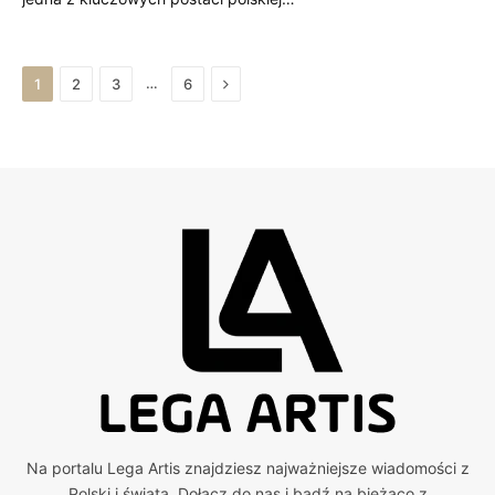
Next
…
1
2
3
6
Na portalu Lega Artis znajdziesz najważniejsze wiadomości z
Polski i świata. Dołącz do nas i bądź na bieżąco z