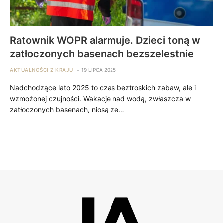
Ratownik WOPR alarmuje. Dzieci toną w
zatłoczonych basenach bezszelestnie
AKTUALNOŚCI Z KRAJU
19 LIPCA 2025
Nadchodzące lato 2025 to czas beztroskich zabaw, ale i
wzmożonej czujności. Wakacje nad wodą, zwłaszcza w
zatłoczonych basenach, niosą ze…