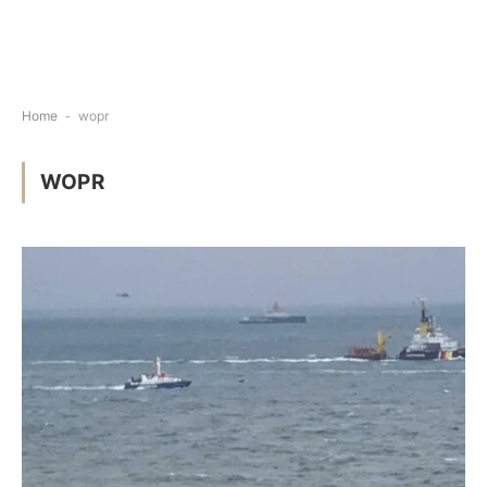
Home
-
wopr
WOPR