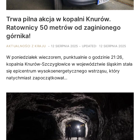
Trwa pilna akcja w kopalni Knurów.
Ratownicy 50 metrów od zaginionego
górnika!
AKTUALNOŚCI Z KRAJU
12 SIERPNIA 2025
UPDATED:
12 SIERPNIA 2025
W poniedziałek wieczorem, punktualnie o godzinie 21:26,
kopalnia Knurów-Szczygłowice w województwie śląskim stała
się epicentrum wysokoenergetycznego wstrząsu, który
natychmiast zapoczątkował…