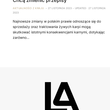
Chcą zmienić przepisy
AKTUALNOŚCI Z KRAJU
27 LISTOPADA 2023
UPDATED:
27 LISTOPADA
2023
Najnowsze zmiany w polskim prawie odnoszące się do
sprzedaży oraz traktowania żywych karpi mogą
skutkować istotnymi konsekwencjami karnymi, dotykając
zarówno…