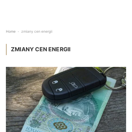
Home
-
zmiany cen energii
ZMIANY CEN ENERGII