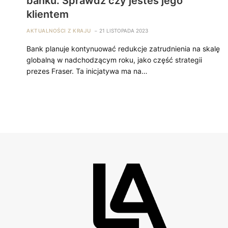
banku. Sprawdź czy jesteś jego
klientem
AKTUALNOŚCI Z KRAJU
21 LISTOPADA 2023
Bank planuje kontynuować redukcje zatrudnienia na skalę
globalną w nadchodzącym roku, jako część strategii
prezes Fraser. Ta inicjatywa ma na…