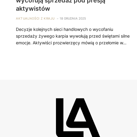
wycofują sprzedaż pod presją
aktywistów
AKTUALNOŚCI Z KRAJU
18 GRUDNIA 2025
Decyzje kolejnych sieci handlowych o wycofaniu
sprzedaży żywego karpia wywołują przed świętami silne
emocje. Aktywiści prozwierzęcy mówią o przełomie w…