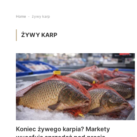
Home
-
żywy karp
ŻYWY KARP
Koniec żywego karpia? Markety