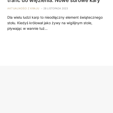
trafić do więzienia. Nowe surowe kary
AKTUALNOŚCI Z KRAJU
28 LISTOPADA 2023
Dla wielu ludzi karp to nieodłączny element świątecznego
stołu. Kiedyś królował jako żywy na wigilijnym stole,
pływając w wannie tuż…