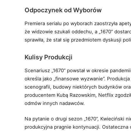
Odpoczynek od Wyborów
Premiera serialu po wyborach zaostrzyła apet
że widzowie szukali oddechu, a „1670” dostar
sprawiła, że stał się przedmiotem dyskusji pol
Kulisy Produkcji
Scenariusz „1670” powstał w okresie pandemii,
określa jako „finansowe wyzwanie”. Produkcj
scenografii, budowy niektórych budynków or
producentem Kubą Razowskim, Netflix zgodził
odmów innych nadawców.
Na pytanie o drugi sezon „1670”, Kwieciński ni
produkcyjna pragnie kontynuacji. Ostateczna 