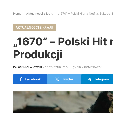
Home
-
Aktualności z kraju
-
„1670” – Polski Hit na Netflix: Sukces i
AKTUALNOŚCI Z KRAJU
„1670” – Polski Hit 
Produkcji
IGNACY MICHAŁOWSKI
23 STYCZNIA 2024
BRAK KOMENTARZY
Facebook
Twitter
Telegram