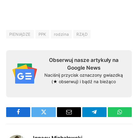
PIENIĄDZE
PPK
rodzina
RZĄD
Obserwuj nasze artykuły na
Google News
Naciśnij przycisk oznaczony gwiazdką
(★ obserwuj) i bądź na bieżąco
Facebook
Twitter
Email
Telegram
WhatsA
Ignacy Michałowski